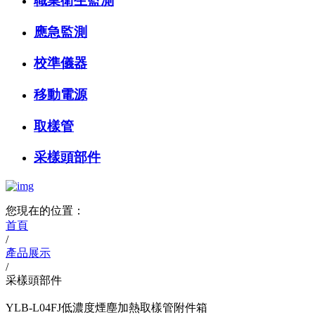
職業衛生監測
應急監測
校準儀器
移動電源
取樣管
采樣頭部件
您現在的位置：
首頁
/
產品展示
/
采樣頭部件
YLB-L04FJ低濃度煙塵加熱取樣管附件箱