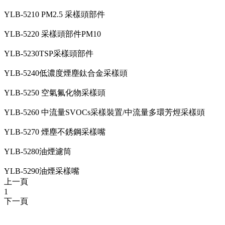
YLB-5210 PM2.5 采樣頭部件
YLB-5220 采樣頭部件PM10
YLB-5230TSP采樣頭部件
YLB-5240低濃度煙塵鈦合金采樣頭
YLB-5250 空氣氟化物采樣頭
YLB-5260 中流量SVOCs采樣裝置/中流量多環芳烴采樣頭
YLB-5270 煙塵不銹鋼采樣嘴
YLB-5280油煙濾筒
YLB-5290油煙采樣嘴
上一頁
1
下一頁
地址:廣東省佛山市順德區陳村鎮仙涌大道中集智城7棟702