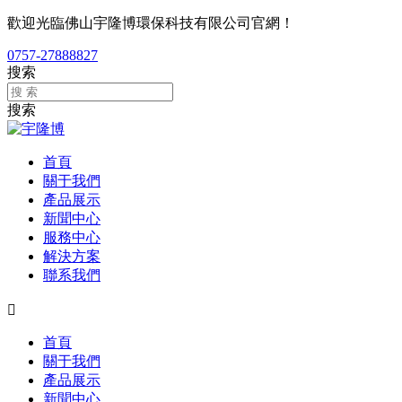
歡迎光臨佛山宇隆博環保科技有限公司官網！
0757-27888827
搜索
搜索
首頁
關于我們
產品展示
新聞中心
服務中心
解決方案
聯系我們

首頁
關于我們
產品展示
新聞中心