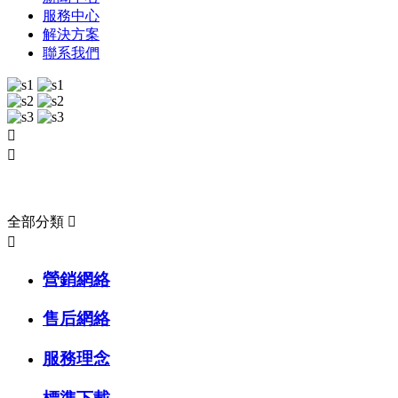
服務中心
解決方案
聯系我們


全部分類


營銷網絡
售后網絡
服務理念