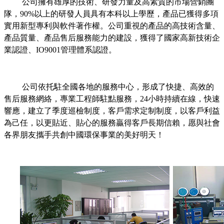
公司擁有雄厚的技術、研發力量及高素質的市場營銷團
隊，90%以上的研發人員具有本科以上學歷，產品已獲得多項
實用新型專利與軟件著作權。公司重視的產品的高技術含量、
產品質量、產品售后服務能力的建設，獲得了國家高新技術企
業認證、IO9001管理體系認證。
公司依托駐全國各地的服務中心，形成了快捷、高效的
售后服務網絡，專業工程師駐點服務，24小時持續在線，快速
響應，建立了季度巡檢制度，客戶需求定制制度，以客戶利益
為己任，以更貼近、貼心的服務贏得客戶長期信賴，愿與社會
各界朋友攜手共創中國環保事業的美好明天！