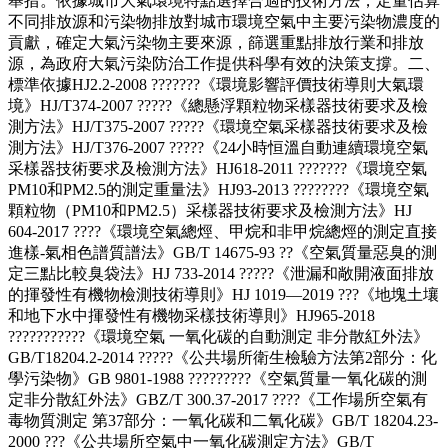
舉措。依據城市大氣環境特點選擇合適的技術方法，定量估算
不同排放源和污染物排放對城市環境空氣中主要污染物濃度的
貢獻，確定大氣污染物主要來源，篩選重點排放行業和排放
源，為政府大氣污染防治工作提供科學有效的決策支撐。二、
標準依據HJ2.2-2008 ???????《環境影響評價技術導則大氣環
境》HJ/T374-2007 ?????《總懸浮顆粒物采樣器技術要求及檢
測方法》HJ/T375-2007 ?????《環境空氣采樣器技術要求及檢
測方法》HJ/T376-2007 ?????《24小時恒溫自動連續環境空氣
采樣器技術要求及檢測方法》HJ618-2011 ???????《環境空氣
PM10和PM2.5的測定重量法》HJ93-2013 ????????《環境空氣
顆粒物（PM10和PM2.5）采樣器技術要求及檢測方法》HJ
604-2017 ????《環境空氣總烴、甲烷和非甲烷總烴的測定直接
進樣-氣相色譜質譜法》GB/T 14675-93 ??《空氣質量惡臭的測
定三點比較臭袋法》HJ 733-2014 ?????《泄漏和敞開液面排放
的揮發性有機物檢測技術導則》HJ 1019—2019 ???《地塊土壤
和地下水中揮發性有機物采樣技術導則》HJ965-2018
???????????《環境空氣 一氧化碳的自動測定 非分散紅外法》
GB/T18204.2-2014 ?????《公共場所衛生檢驗方法第2部分：化
學污染物》GB 9801-1988 ?????????《空氣質量一氧化碳的測
定非分散紅外法》GBZ/T 300.37-2017 ????《工作場所空氣有
毒物質測定 第37部分：一氧化碳和二氧化碳》GB/T 18204.23-
2000 ???《公共場所空氣中一氧化碳測定方法》GB/T