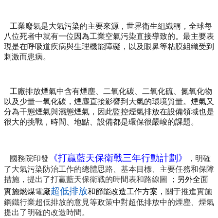
工業廢氣是大氣污染的主要來源，世界衛生組織稱，全球每
八位死者中就有一位因為工業空氣污染直接導致的。最主要表
現是在呼吸道疾病與生理機能障礙，以及眼鼻等粘膜組織受到
刺激而患病。
工廠排放煙氣中含有煙塵、二氧化碳、二氧化硫、氮氧化物
以及少量一氧化碳，煙塵直接影響到大氣的環境質量。
煙氣又
分為干態煙氣與濕態煙氣，因此監控煙氣排放在設備領域也是
很大的挑戰，時間、地點、設備都是環保很嚴峻的課題。
《打贏藍天保衛戰三年行動計劃》
國務院印發
，明確
了大氣污染防治工作的總體思路、基本目標、主要任務和保障
措施，提出了打贏藍天保衛戰的時間表和路線圖
；另外
全面
超低排放
實施燃煤電廠
和節能改造工作方案
，
關于推進實施
鋼鐵行業超低排放的意見等政策中對超低排放中的煙塵、煙氣
提出了明確的改造時間。