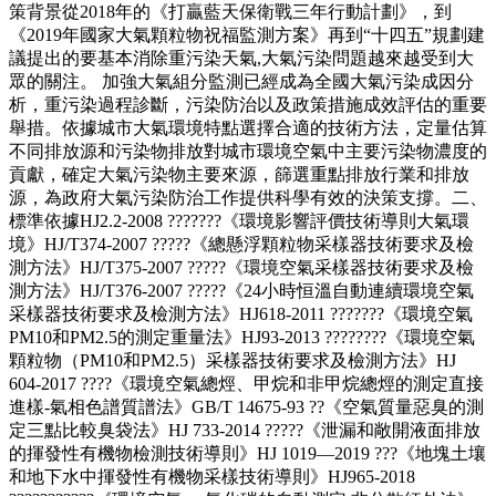
策背景從2018年的《打贏藍天保衛戰三年行動計劃》，到
《2019年國家大氣顆粒物祝福監測方案》再到“十四五”規劃建
議提出的要基本消除重污染天氣,大氣污染問題越來越受到大
眾的關注。 加強大氣組分監測已經成為全國大氣污染成因分
析，重污染過程診斷，污染防治以及政策措施成效評估的重要
舉措。依據城市大氣環境特點選擇合適的技術方法，定量估算
不同排放源和污染物排放對城市環境空氣中主要污染物濃度的
貢獻，確定大氣污染物主要來源，篩選重點排放行業和排放
源，為政府大氣污染防治工作提供科學有效的決策支撐。二、
標準依據HJ2.2-2008 ???????《環境影響評價技術導則大氣環
境》HJ/T374-2007 ?????《總懸浮顆粒物采樣器技術要求及檢
測方法》HJ/T375-2007 ?????《環境空氣采樣器技術要求及檢
測方法》HJ/T376-2007 ?????《24小時恒溫自動連續環境空氣
采樣器技術要求及檢測方法》HJ618-2011 ???????《環境空氣
PM10和PM2.5的測定重量法》HJ93-2013 ????????《環境空氣
顆粒物（PM10和PM2.5）采樣器技術要求及檢測方法》HJ
604-2017 ????《環境空氣總烴、甲烷和非甲烷總烴的測定直接
進樣-氣相色譜質譜法》GB/T 14675-93 ??《空氣質量惡臭的測
定三點比較臭袋法》HJ 733-2014 ?????《泄漏和敞開液面排放
的揮發性有機物檢測技術導則》HJ 1019—2019 ???《地塊土壤
和地下水中揮發性有機物采樣技術導則》HJ965-2018