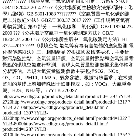
???????????《環境空氣 一氧化碳的自動測定 非分散紅外法》
GB/T18204.2-2014 ?????《公共場所衛生檢驗方法第2部分：化
學污染物》GB 9801-1988 ?????????《空氣質量一氧化碳的測
定非分散紅外法》GBZ/T 300.37-2017 ????《工作場所空氣有
毒物質測定 第37部分：一氧化碳和二氧化碳》GB/T 18204.23-
2000 ???《公共場所空氣中一氧化碳測定方法》GB/T
18204.24-2000 ???《公共場所空氣中二氧化碳測定方法》HJ
872—2017 ????《環境空氣 氯氣等有毒有害氣體的應急監測 電
化學傳感器法》三、相關產品 ??根據國家標準要求，主要針
對污染監控點、空氣質量評價、空氣質量對照點和空氣質量背
景點的環境空氣進行監測、實現大氣質量監測數據采集傳輸和
分析評估。常規大氣質量監測參數主要包括SO2、NOx、
O3、CO、PM10、PM2.5、氣象參數。根據特殊需求，在常規
監測的基礎上增加特殊因子監測模塊，如：VOCs、大氣重金
屬、H2S、NH3等。? ?YLB-2700S?
http://www.cdhgc.org/products_detail.html?productId=129? ?YLB-
2720http://www.cdhgc.org/products_detail.html?productId=131? ?
YLB-2710http://www.cdhgc.org/products_detail.html?
productId=130? ?YLB-
3320http://www.cdhgc.org/products_detail.html?productId=132? ?
YLB-8000http://www.cdhgc.org/products_detail.html?
productId=128? ?YLB-
3010http://www.cdhgc.org/products_detail.html?productId=135? ?