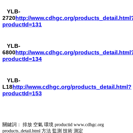
YLB-
2720
http://www.cdhgc.org/products_detail.html
productId=131
YLB-
6800
http://www.cdhgc.org/products_detail.html
productId=134
YLB-
L18
http://www.cdhgc.org/products_detail.html?
productId=153
關鍵詞：
排放
空氣
環境
productid
www.cdhgc.org
products_detail.html
方法
監測
技術
測定