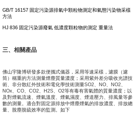
GB/T 16157 固定污染源排氣中顆粒物測定和氣態污染物采樣
方法
HJ 836 固定污染源廢氣 低濃度顆粒物的測定 重量法
三、相關產品
佛山宇隆博研發多款便攜式儀器，采用等速采樣，濾膜（濾
筒）稱重的方法測量煙塵質量濃度；采用紫外差分吸收光譜技
術、非分散紅外技術和電化學技術測量SO2、NO、NO2、
NOx、CO、CO2、H2S、O2等有毒有害氣體的質量濃度；以
及對煙氣流速、煙氣溫度、煙氣濕度、煙道壓力、排風量等參
數的測量。適合對固定源排放中煙塵煙氣的排放濃度、排放總
量、脫塵脫硫效率的監測。如下